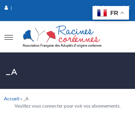
0 Article
0 €
|
FR
_A
Accueil
»
_A
Veuillez vous connecter pour voir vos abonnements.