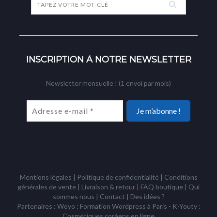
INSCRIPTION À NOTRE NEWSLETTER
Newsletter mensuelle ! (1 envoi par mois)
Mentions légales
|
Politique de confidentialité
|
Conditions
générales de vente
|
Livraison & retour
|
FAQ boutique
|
Qui
sommes nous
|
Contact
|
Des idées ?
Partenaires : Woyo :
Formation Wordpress à Paris
- K-Youty :
Cosmétiques coréens
en ligne