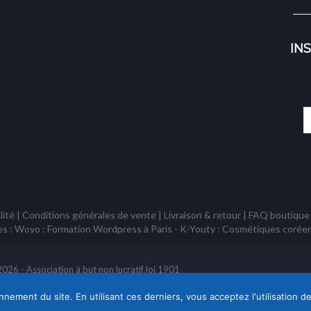
IN
lité
|
Conditions générales de vente
|
Livraison & retour
|
FAQ boutique
es : Woyo :
Formation Wordpress à Paris
- K-Youty :
Cosmétiques corée
26 - Association à but non lucratif loi 1901
nement du site. En utilisant ces derniers, vous acceptez l'utilisation d