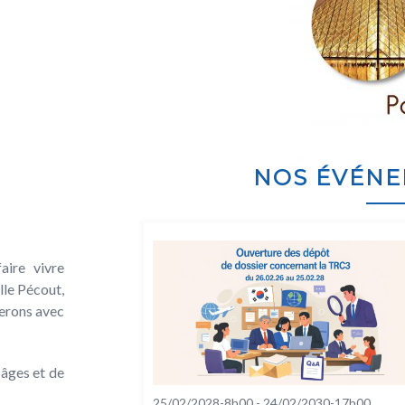
NOS ÉVÉNE
aire vivre
lle Pécout,
erons avec
 âges et de
25/02/2028-8h00
-
24/02/2030-17h00