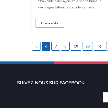
d’habitude dans la joie et la bonne humeur,
avec dégustation de succulents mets ...
Lire la suite
5
6
7
8
10
20
SUIVEZ-NOUS SUR FACEBOOK