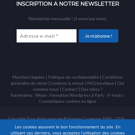
INSCRIPTION À NOTRE NEWSLETTER
Newsletter mensuelle ! (1 envoi par mois)
Mentions légales
|
Politique de confidentialité
|
Conditions
générales de vente
|
Livraison & retour
|
FAQ boutique
|
Qui
sommes nous
|
Contact
|
Des idées ?
Partenaires : Woyo :
Formation Wordpress à Paris
- K-Youty :
Cosmétiques coréens
en ligne
Copyright Tous droits réservés © Racines Coréennes 1995 - 2026 -
Association à but non lucratif loi 1901
Les cookies assurent le bon fonctionnement du site. En
utilisant ces derniers, vous acceptez l'utilisation des cookies