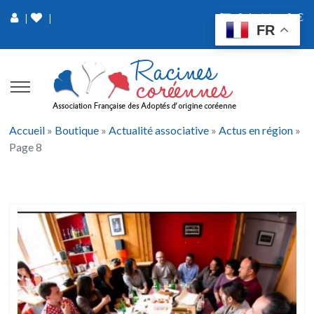
0 Article
0 €
|
|
FR
Accueil
»
Boutique
»
Actualité associative
»
Actus en région
»
Page 8