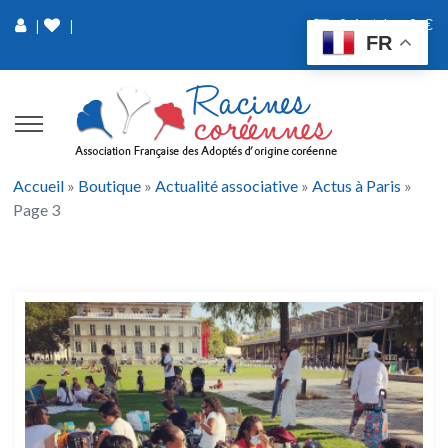
0 Article
0 €
|
|
FR
Accueil
»
Boutique
»
Actualité associative
»
Actus à Paris
»
Page 3