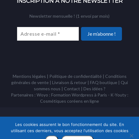
INSCRIPTION À NOTRE NEWSLETTER
Newsletter mensuelle ! (1 envoi par mois)
Mentions légales
|
Politique de confidentialité
|
Conditions
générales de vente
|
Livraison & retour
|
FAQ boutique
|
Qui
sommes nous
|
Contact
|
Des idées ?
Partenaires : Woyo :
Formation Wordpress à Paris
- K-Youty :
Cosmétiques coréens
en ligne
Copyright Tous droits réservés © Racines Coréennes 1995 - 2026 -
Association à but non lucratif loi 1901
Les cookies assurent le bon fonctionnement du site. En
utilisant ces derniers, vous acceptez l'utilisation des cookies