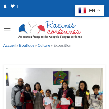
0 Article
0 €
|
|
FR
Accueil
»
Boutique
»
Culture
»
Exposition