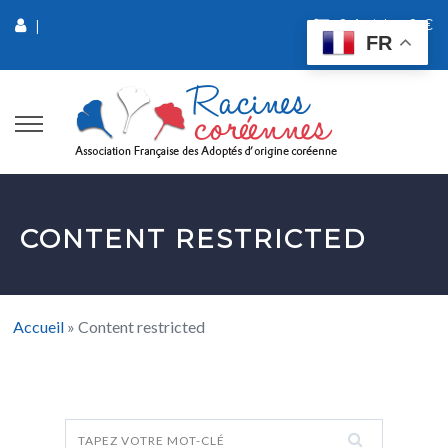
0 Article
0 €
|
FR
CONTENT RESTRICTED
Accueil
»
Content restricted