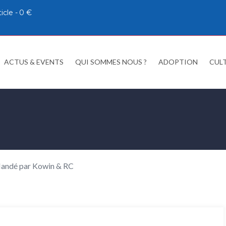
ticle
0 €
ACTUS & EVENTS
QUI SOMMES NOUS ?
ADOPTION
CUL
Mandé par Kowin & RC