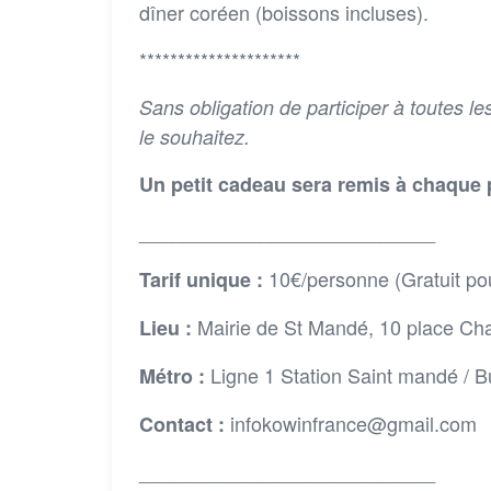
dîner coréen (boissons incluses).
*********************
Sans obligation de participer à toutes le
le souhaitez.
Un petit cadeau sera remis à chaque pa
___________________________
10€/personne (Gratuit po
Tarif unique :
Mairie de St Mandé, 10 place Ch
Lieu :
Ligne 1 Station Saint mandé / B
Métro :
infokowinfrance@gmail.com
Contact :
___________________________