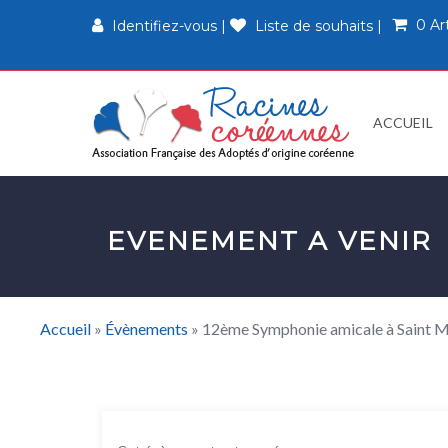
0 Ar
Identifiez-vous
|
Liste de souhaits
|
ACCUEIL
EVENEMENT A VENIR
Accueil
»
Évènements
»
12ème Symphonie amicale à Saint 