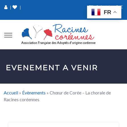
0 Article
0 €
|
|
FR
EVENEMENT A VENIR
Accueil
»
Évènements
»
Chœur de Corée – La chorale de
Racines coréennes