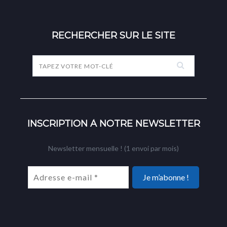
INSCRIPTION À NOTRE NEWSLETTER
Newsletter mensuelle ! (1 envoi par mois)
Mentions légales
|
Politique de confidentialité
|
Conditions
générales de vente
|
Livraison & retour
|
FAQ boutique
|
Qui
sommes nous
|
Contact
|
Des idées ?
Partenaires : Woyo :
Formation Wordpress à Paris
- K-Youty :
Cosmétiques coréens
en ligne