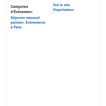
LIEU
Samchic – 11, rue rameau 75002 Paris
11 rue rameau
paris
,
75002
France
+ Google Map