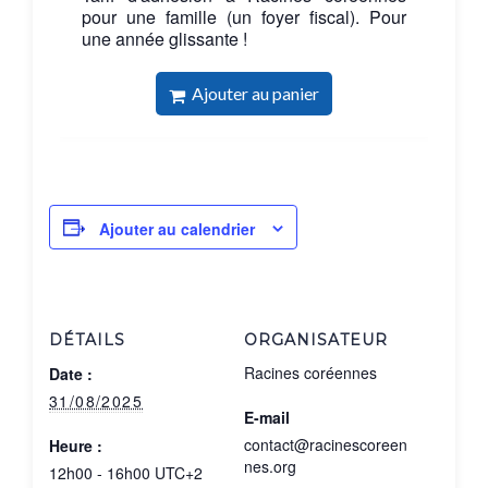
Ajouter au calendrier
DÉTAILS
ORGANISATEUR
Racines coréennes
Date :
31/08/2025
E-mail
contact@racinescoreen
Heure :
nes.org
12h00 - 16h00
UTC+2
Voir le site
Catégories
Organisateur
d’Évènement:
Déjeuner mensuel
parisien
,
Evénements
à Paris