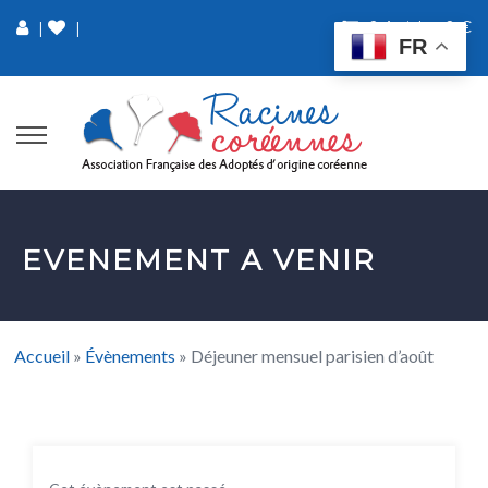
0 Article
0 €
|
|
FR
EVENEMENT A VENIR
Accueil
»
Évènements
»
Déjeuner mensuel parisien d’août