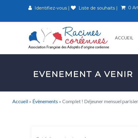
0 Ar
Identifiez-vous
|
Liste de souhaits
|
ACCUEIL
EVENEMENT A VENIR
Accueil
»
Évènements
»
Complet ! Déjeuner mensuel parisie