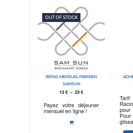
OUT OF STOCK
REPAS MENSUEL PARISIEN
ADHÉ
SAMSUN
13
€
–
23
€
Tari
Raci
Payez votre déjeuner
pour
mensuel en ligne !
Pou
glissa