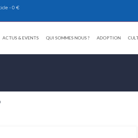
ticle
0 €
ACTUS & EVENTS
QUI SOMMES NOUS ?
ADOPTION
CUL
n