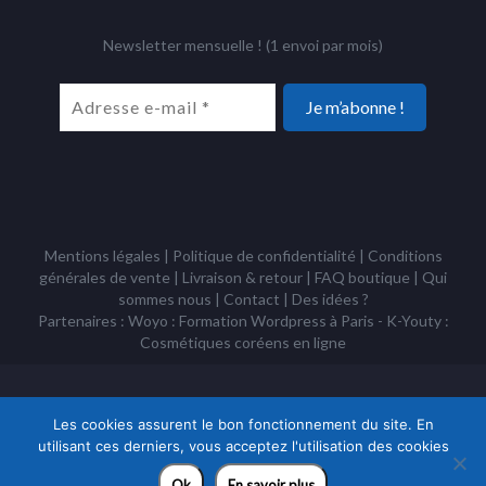
Newsletter mensuelle ! (1 envoi par mois)
Mentions légales
|
Politique de confidentialité
|
Conditions
générales de vente
|
Livraison & retour
|
FAQ boutique
|
Qui
sommes nous
|
Contact
|
Des idées ?
Partenaires : Woyo :
Formation Wordpress à Paris
- K-Youty :
Cosmétiques coréens
en ligne
Copyright Tous droits réservés © Racines Coréennes 1995 - 2026 -
Association à but non lucratif loi 1901
Les cookies assurent le bon fonctionnement du site. En
utilisant ces derniers, vous acceptez l'utilisation des cookies
Ok
En savoir plus