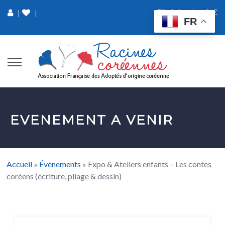
0 Article
0 €
|
|
FR
EVENEMENT A VENIR
Accueil
»
Évènements
»
Expo & Ateliers enfants – Les contes
coréens (écriture, pliage & dessin)