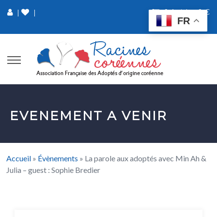
0 Article
0 €
|
|
FR
EVENEMENT A VENIR
Accueil
»
Évènements
»
La parole aux adoptés avec Min Ah &
Julia – guest : Sophie Bredier