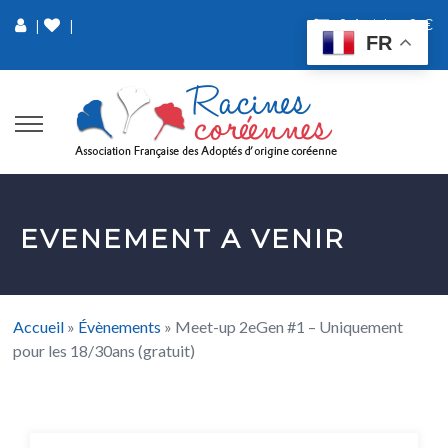
0 Article
0 €
|
|
FR
EVENEMENT A VENIR
Accueil
»
Évènements
»
Meet-up 2eGen #1 – Uniquement
pour les 18/30ans (gratuit)