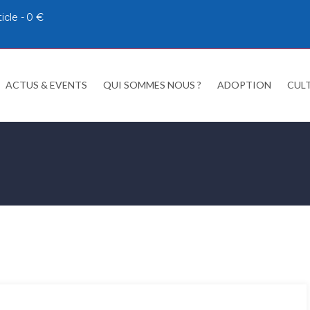
ticle
0 €
ACTUS & EVENTS
QUI SOMMES NOUS ?
ADOPTION
CUL