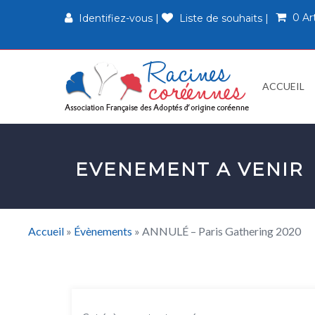
0 Ar
Identifiez-vous
|
Liste de souhaits
|
ACCUEIL
EVENEMENT A VENIR
Accueil
»
Évènements
»
ANNULÉ – Paris Gathering 2020