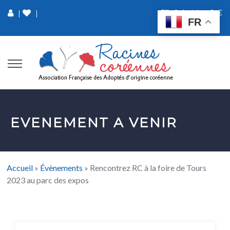
0 Article
0 €
|
|
FR
EVENEMENT A VENIR
Accueil
»
Évènements
»
Rencontrez RC à la foire de Tours
2023 au parc des expos