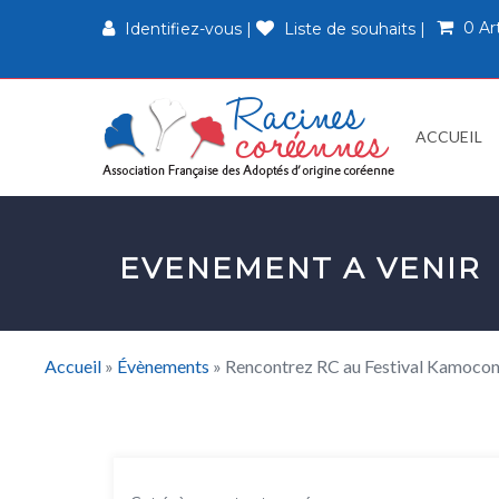
0 Ar
Identifiez-vous
|
Liste de souhaits
|
ACCUEIL
EVENEMENT A VENIR
Accueil
»
Évènements
»
Rencontrez RC au Festival Kamocon