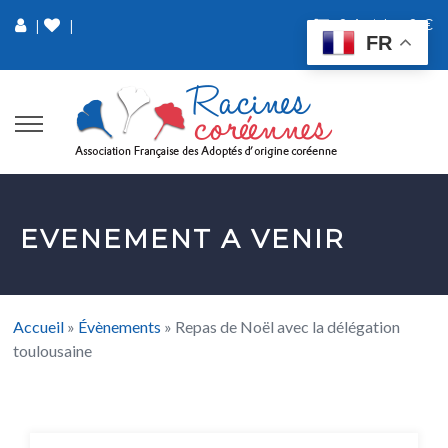
0 Article
0 €
|
|
FR
EVENEMENT A VENIR
Accueil
»
Évènements
»
Repas de Noël avec la délégation
toulousaine