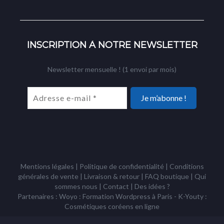
INSCRIPTION À NOTRE NEWSLETTER
Newsletter mensuelle ! (1 envoi par mois)
Mentions légales
|
Politique de confidentialité
|
Conditions
générales de vente
|
Livraison & retour
|
FAQ boutique
|
Qui
sommes nous
|
Contact
|
Des idées ?
Partenaires : Woyo :
Formation Wordpress à Paris
- K-Youty :
Cosmétiques coréens
en ligne