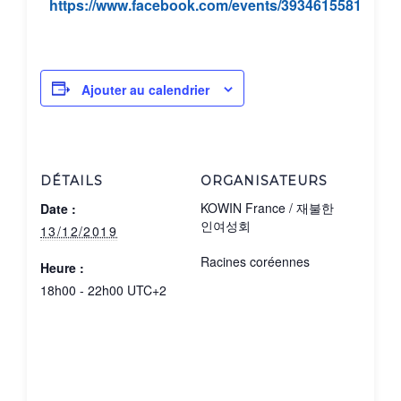
https://www.facebook.com/events/393461558152105
Ajouter au calendrier
DÉTAILS
ORGANISATEURS
KOWIN France / 재불한
Date :
인여성회
13/12/2019
Racines coréennes
Heure :
18h00 - 22h00
UTC+2