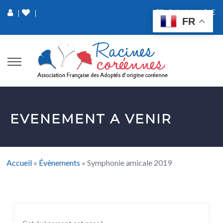
0 Article
0 €
|
|
FR
EVENEMENT A VENIR
Accueil
»
Évènements
»
Symphonie amicale 2019