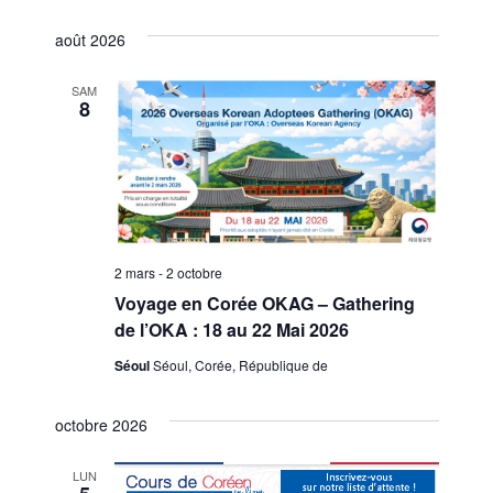
a
Sélectionnez
a
v
une
août 2026
i
v
date.
g
i
SAM
a
8
t
g
i
a
o
n
t
p
i
a
2 mars
-
2 octobre
r
o
Voyage en Corée OKAG – Gathering
c
de l’OKA : 18 au 22 Mai 2026
n
o
n
Séoul
Séoul, Corée, République de
d
s
e
u
octobre 2026
l
v
t
LUN