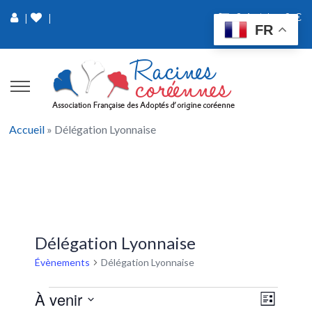
0 Article
0 €
|
|
FR
Accueil
»
Délégation Lyonnaise
Délégation Lyonnaise
Évènements
Délégation Lyonnaise
N
N
À venir
Liste