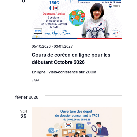
u
5
a
t
e
i
s
o
n
É
s
v
05/10/2026
-
03/01/2027
è
Cours de coréen en ligne pour les
débutant Octobre 2026
n
En ligne : visio-conférence sur ZOOM
e
156€
m
février 2028
e
n
VEN
25
t