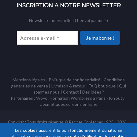
INSCRIPTION À NOTRE NEWSLETTER
Newsletter mensuelle ! (1 envoi par mois)
Mentions légales
|
Politique de confidentialité
|
Conditions
générales de vente
|
Livraison & retour
|
FAQ boutique
|
Qui
sommes nous
|
Contact
|
Des idées ?
Partenaires : Woyo :
Formation Wordpress à Paris
- K-Youty :
Cosmétiques coréens
en ligne
Copyright Tous droits réservés © Racines Coréennes 1995 - 2026 -
Association à but non lucratif loi 1901
Les cookies assurent le bon fonctionnement du site. En
utilisant ces derniers, vous acceptez l'utilisation des cookies