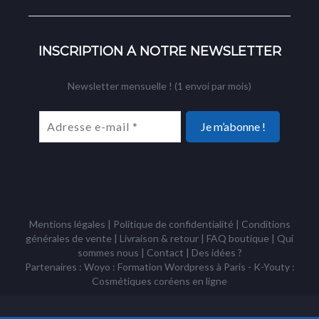
INSCRIPTION À NOTRE NEWSLETTER
Newsletter mensuelle ! (1 envoi par mois)
Mentions légales
|
Politique de confidentialité
|
Conditions
générales de vente
|
Livraison & retour
|
FAQ boutique
|
Qui
sommes nous
|
Contact
|
Des idées ?
Partenaires : Woyo :
Formation Wordpress à Paris
- K-Youty :
Cosmétiques coréens
en ligne