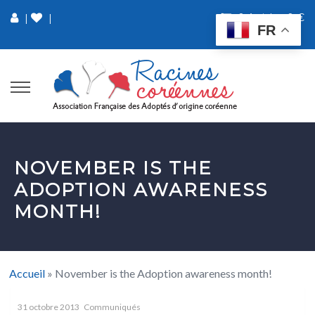
0 Article
0 €
|
|
FR
NOVEMBER IS THE
ADOPTION AWARENESS
MONTH!
Accueil
»
November is the Adoption awareness month!
31 octobre 2013
Communiqués