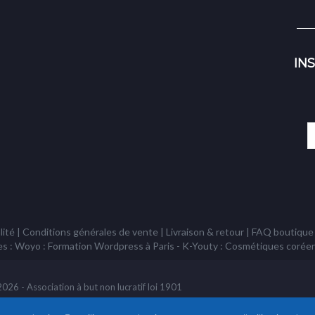
IN
lité
|
Conditions générales de vente
|
Livraison & retour
|
FAQ boutique
es : Woyo :
Formation Wordpress à Paris
- K-Youty :
Cosmétiques corée
26 - Association à but non lucratif loi 1901