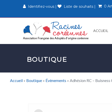
0 Ar
Identifiez-vous
|
Liste de souhaits
|
ACCUEIL
BOUTIQUE
Accueil
»
Boutique
»
Évènements
»
Adhésion RC – Buisness 