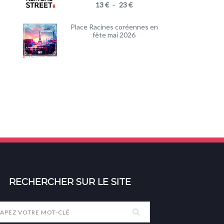
13
€
–
23
€
Place Racines coréennes en
fête mai 2026
RECHERCHER SUR LE SITE