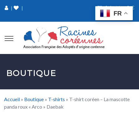
0 Article
0 €
|
|
FR
BOUTIQUE
Accueil
»
Boutique
»
T-shirts
»
T-shirt coréen – La mascotte
panda roux « Arco » Daebak