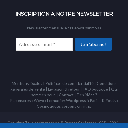
INSCRIPTION À NOTRE NEWSLETTER
Newsletter mensuelle ! (1 envoi par mois)
Mentions légales
|
Politique de confidentialité
|
Conditions
générales de vente
|
Livraison & retour
|
FAQ boutique
|
Qui
sommes nous
|
Contact
|
Des idées ?
Partenaires : Woyo :
Formation Wordpress à Paris
- K-Youty :
Cosmétiques coréens
en ligne
Copyright Tous droits réservés © Racines Coréennes 1995 - 2026 -
Association à but non lucratif loi 1901