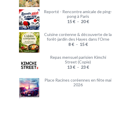
Reporté - Rencontre amicale de ping-
pong à Paris
15
€
–
20
€
Cuisine coréenne & découverte de la
forêt-jardin des Hayes dans l’Orne
8
€
–
15
€
Repas mensuel parisien Kimchi
Street (Copie)
13
€
–
23
€
Place Racines coréennes en fête mai
2026