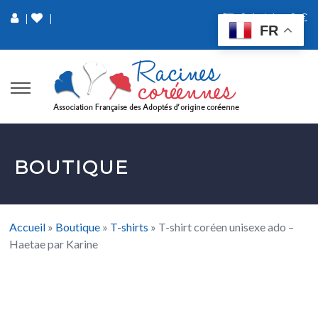
0 Article
0 €
|
|
FR
BOUTIQUE
Accueil
»
Boutique
»
T-shirts
»
T-shirt coréen unisexe ado –
Haetae par Karine