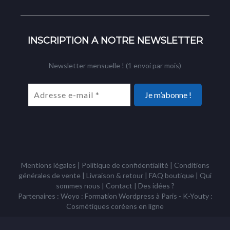
INSCRIPTION À NOTRE NEWSLETTER
Newsletter mensuelle ! (1 envoi par mois)
Mentions légales
|
Politique de confidentialité
|
Conditions
générales de vente
|
Livraison & retour
|
FAQ boutique
|
Qui
sommes nous
|
Contact
|
Des idées ?
Partenaires : Woyo :
Formation Wordpress à Paris
- K-Youty :
Cosmétiques coréens
en ligne