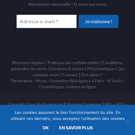
Newsletter mensuelle ! (1 envoi par mois)
Mentions légales
|
Politique de confidentialité
|
Conditions
générales de vente
|
Livraison & retour
|
FAQ boutique
|
Qui
sommes nous
|
Contact
|
Des idées ?
Partenaires : Woyo :
Formation Wordpress à Paris
- K-Youty :
Cosmétiques coréens
en ligne
Copyright Tous droits réservés © Racines Coréennes 1995 - 2026 -
Association à but non lucratif loi 1901
Les cookies assurent le bon fonctionnement du site. En
utilisant ces derniers, vous acceptez l'utilisation des cookies
OK
EN SAVOIR PLUS