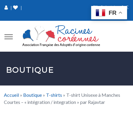
0 Article
0 €
|
|
FR
BOUTIQUE
Accueil
»
Boutique
»
T-shirts
»
T-shirt Unisexe à Manches
Courtes – « intégration / integration » par Rajavtar