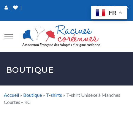
0 Article
0 €
|
|
FR
BOUTIQUE
Accueil
»
Boutique
»
T-shirts
»
T-shirt Unisexe à Manches
Courtes – RC