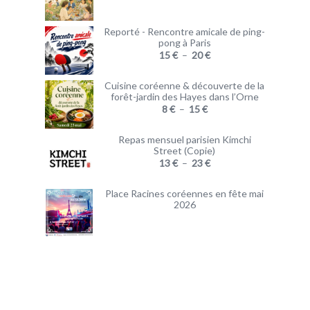
Reporté - Rencontre amicale de ping-
pong à Paris
15
€
–
20
€
Cuisine coréenne & découverte de la
forêt-jardin des Hayes dans l’Orne
8
€
–
15
€
Repas mensuel parisien Kimchi
Street (Copie)
13
€
–
23
€
Place Racines coréennes en fête mai
2026