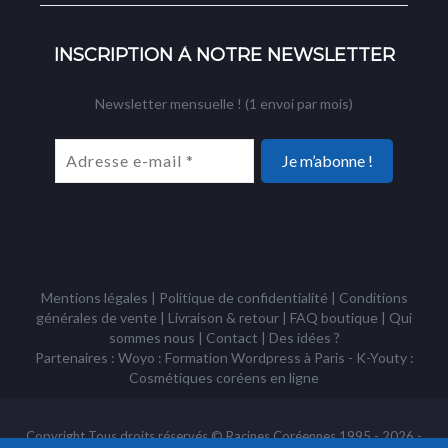
INSCRIPTION À NOTRE NEWSLETTER
Newsletter mensuelle ! (1 envoi par mois)
Mentions légales
|
Politique de confidentialité
|
Conditions
générales de vente
|
Livraison & retour
|
FAQ boutique
|
Qui
sommes nous
|
Contact
|
Des idées ?
Partenaires : Woyo :
Formation Wordpress à Paris
- K-Youty :
Cosmétiques coréens
en ligne
Copyright Tous droits réservés © Racines Coréennes 1995 - 2026 -