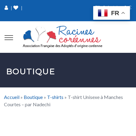
0 Article
0 €
|
|
FR
BOUTIQUE
Accueil
»
Boutique
»
T-shirts
»
T-shirt Unisexe à Manches
Courtes – par Nadechi