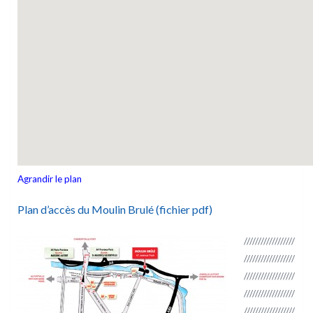
Agrandir le plan
Plan d’accès du Moulin Brulé (fichier pdf)
//////////////////
//////////////////
//////////////////
//////////////////
//////////////////