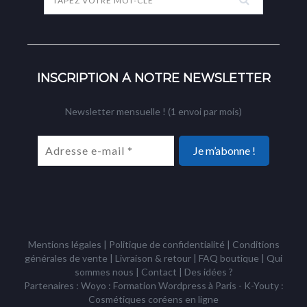
INSCRIPTION À NOTRE NEWSLETTER
Newsletter mensuelle ! (1 envoi par mois)
Mentions légales
|
Politique de confidentialité
|
Conditions
générales de vente
|
Livraison & retour
|
FAQ boutique
|
Qui
sommes nous
|
Contact
|
Des idées ?
Partenaires : Woyo :
Formation Wordpress à Paris
- K-Youty :
Cosmétiques coréens
en ligne