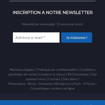
INSCRIPTION À NOTRE NEWSLETTER
Newsletter mensuelle ! (1 envoi par mois)
Mentions légales
|
Politique de confidentialité
|
Conditions
générales de vente
|
Livraison & retour
|
FAQ boutique
|
Qui
sommes nous
|
Contact
|
Des idées ?
Partenaires : Woyo :
Formation Wordpress à Paris
- K-Youty :
Cosmétiques coréens
en ligne
Copyright Tous droits réservés © Racines Coréennes 1995 - 2026 -