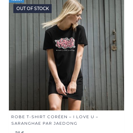
OUT OF STOCK
ROBE T-SHIRT CORÉEN – I LOVE U –
SARANGHAE PAR JAEDONG
31
€