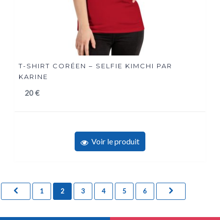
T-SHIRT CORÉEN – SELFIE KIMCHI PAR
KARINE
20
€
Voir le produit
1
2
3
4
5
6