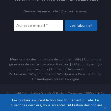
Newsletter mensuelle ! (1 envoi par mois)
Mentions légales
|
Politique de confidentialité
|
Conditions
générales de vente
|
Livraison & retour
|
FAQ boutique
|
Qui
sommes nous
|
Contact
|
Des idées ?
Partenaires : Woyo :
Formation Wordpress à Paris
- K-Youty :
Cosmétiques coréens
en ligne
Copyright Tous droits réservés © Racines Coréennes 1995 - 2026 -
Association à but non lucratif loi 1901
Les cookies assurent le bon fonctionnement du site. En
utilisant ces derniers, vous acceptez l'utilisation des cookies