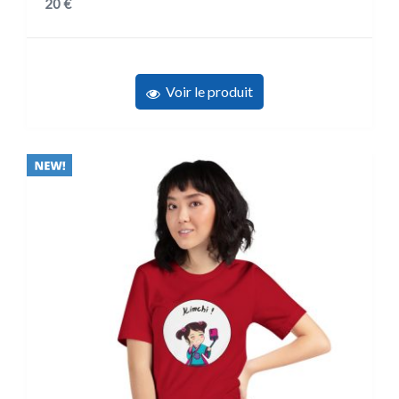
20
€
Voir le produit