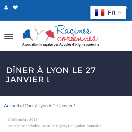
0 Article
0 €
|
|
FR
DÎNER À LYON LE 27
JANVIER !
Accueil
»
Dîner à Lyon le 27 janvier !
15 décembre 2011
,
,
Actualité associative
Actus en région
Délégation Lyonnaise