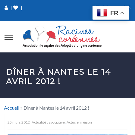
0 Article
0 €
|
|
FR
DÎNER À NANTES LE 14
AVRIL 2012 !
Accueil
»
Dîner à Nantes le 14 avril 2012 !
,
25 mars 2012
Actualité associative
Actus en région