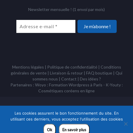
Newsletter mensuelle ! (1 envoi par mois)
Mentions légales
|
Politique de confidentialité
|
Conditions
générales de vente
|
Livraison & retour
|
FAQ boutique
|
Qui
sommes nous
|
Contact
|
Des idées ?
Partenaires : Woyo :
Formation Wordpress à Paris
- K-Youty :
Cosmétiques coréens
en ligne
Copyright Tous droits réservés © Racines Coréennes 1995 - 2026 -
Association à but non lucratif loi 1901
Les cookies assurent le bon fonctionnement du site. En
utilisant ces derniers, vous acceptez l'utilisation des cookies
Ok
En savoir plus