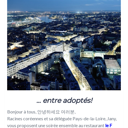
… entre adoptés!
Bonjour à tous, 안녕하세요 여러분,
Racines coréennes et sa déléguée Pays-de-la-Loire, Jany,
vous proposent une soirée ensemble au restaurant
le F