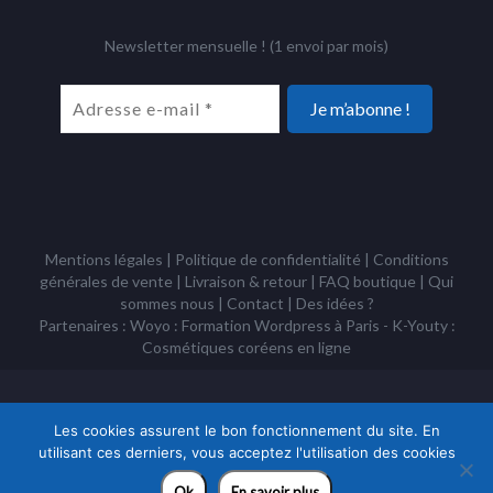
Newsletter mensuelle ! (1 envoi par mois)
Mentions légales
|
Politique de confidentialité
|
Conditions
générales de vente
|
Livraison & retour
|
FAQ boutique
|
Qui
sommes nous
|
Contact
|
Des idées ?
Partenaires : Woyo :
Formation Wordpress à Paris
- K-Youty :
Cosmétiques coréens
en ligne
Copyright Tous droits réservés © Racines Coréennes 1995 - 2026 -
Association à but non lucratif loi 1901
Les cookies assurent le bon fonctionnement du site. En
utilisant ces derniers, vous acceptez l'utilisation des cookies
Ok
En savoir plus