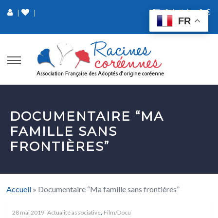
0 Article
0 €
|
|
FR
DOCUMENTAIRE “MA
FAMILLE SANS
FRONTIÈRES”
Accueil
»
Documentaire “Ma famille sans frontières”
,
28 mai 2019
Actualité associative
Film/Docu