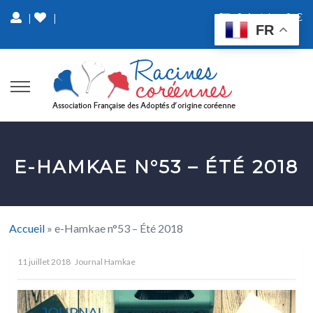
0 Article
0 €
|
|
FR
E-HAMKAE N°53 – ÉTÉ 2018
Accueil
»
e-Hamkae n°53 – Été 2018
11 juillet 2018
Journal Hamkae