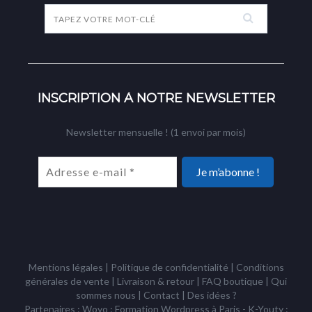
INSCRIPTION À NOTRE NEWSLETTER
Newsletter mensuelle ! (1 envoi par mois)
Mentions légales
|
Politique de confidentialité
|
Conditions
générales de vente
|
Livraison & retour
|
FAQ boutique
|
Qui
sommes nous
|
Contact
|
Des idées ?
Partenaires : Woyo :
Formation Wordpress à Paris
- K-Youty :