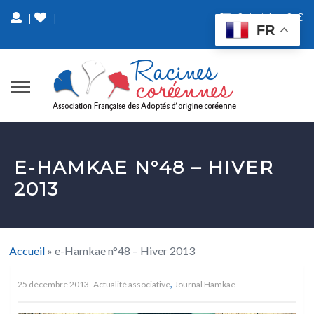
0 Article
0 €
|
|
FR
E-HAMKAE N°48 – HIVER
2013
Accueil
»
e-Hamkae n°48 – Hiver 2013
,
25 décembre 2013
Actualité associative
Journal Hamkae