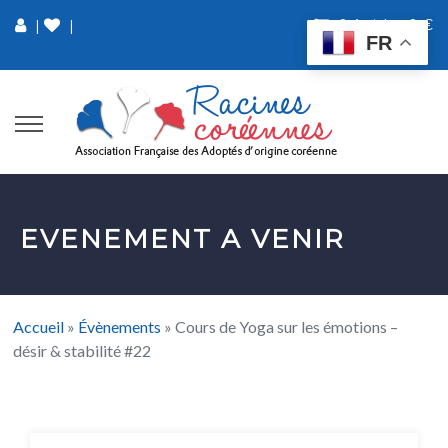
0 Article
0 €
|
|
FR
EVENEMENT A VENIR
Accueil
»
Évènements
»
Cours de Yoga sur les émotions –
désir & stabilité #22