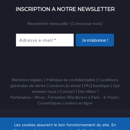
INSCRIPTION À NOTRE NEWSLETTER
Newsletter mensuelle ! (1 envoi par mois)
Mentions légales
|
Politique de confidentialité
|
Conditions
générales de vente
|
Livraison & retour
|
FAQ boutique
|
Qui
sommes nous
|
Contact
|
Des idées ?
Partenaires : Woyo :
Formation Wordpress à Paris
- K-Youty :
Cosmétiques coréens
en ligne
Copyright Tous droits réservés © Racines Coréennes 1995 - 2026 -
Association à but non lucratif loi 1901
Les cookies assurent le bon fonctionnement du site. En