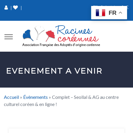
0 Article
0 €
|
|
FR
EVENEMENT A VENIR
Accueil
»
Évènements
»
Complet – Seollal & AG au centre
culturel coréen & en ligne !