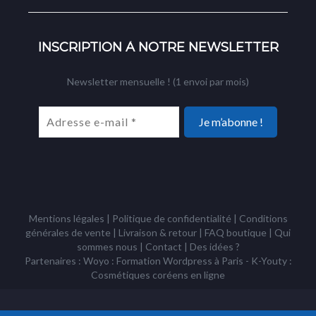
INSCRIPTION À NOTRE NEWSLETTER
Newsletter mensuelle ! (1 envoi par mois)
Mentions légales
|
Politique de confidentialité
|
Conditions
générales de vente
|
Livraison & retour
|
FAQ boutique
|
Qui
sommes nous
|
Contact
|
Des idées ?
Partenaires : Woyo :
Formation Wordpress à Paris
- K-Youty :
Cosmétiques coréens
en ligne
Copyright Tous droits réservés © Racines Coréennes 1995 - 2026 -