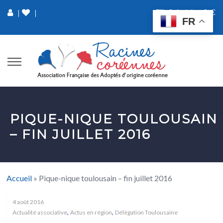
0 Article
0 €
|
|
FR
PIQUE-NIQUE TOULOUSAIN
– FIN JUILLET 2016
Accueil
»
Pique-nique toulousain – fin juillet 2016
4 août 2016
,
,
Actualité associative
Actus en région
Délégation Toulousaine