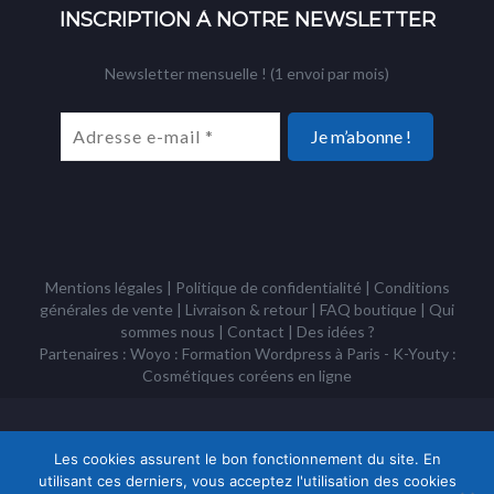
INSCRIPTION À NOTRE NEWSLETTER
Newsletter mensuelle ! (1 envoi par mois)
Mentions légales
|
Politique de confidentialité
|
Conditions
générales de vente
|
Livraison & retour
|
FAQ boutique
|
Qui
sommes nous
|
Contact
|
Des idées ?
Partenaires : Woyo :
Formation Wordpress à Paris
- K-Youty :
Cosmétiques coréens
en ligne
Copyright Tous droits réservés © Racines Coréennes 1995 - 2026 -
Association à but non lucratif loi 1901
Les cookies assurent le bon fonctionnement du site. En
utilisant ces derniers, vous acceptez l'utilisation des cookies