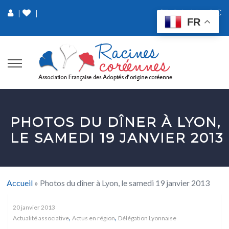
0 Article
0 €
|
|
FR
PHOTOS DU DÎNER À LYON,
LE SAMEDI 19 JANVIER 2013
Accueil
»
Photos du dîner à Lyon, le samedi 19 janvier 2013
20 janvier 2013
,
,
Actualité associative
Actus en région
Délégation Lyonnaise