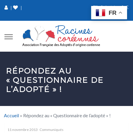
0 Article
0 €
|
|
FR
RÉPONDEZ AU
« QUESTIONNAIRE DE
L’ADOPTÉ » !
Accueil
»
Répondez au « Questionnaire de l’adopté » !
11 novembre 2013
Communiqués