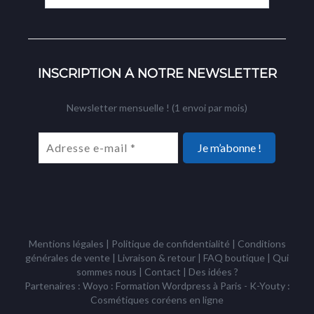
INSCRIPTION À NOTRE NEWSLETTER
Newsletter mensuelle ! (1 envoi par mois)
Mentions légales
|
Politique de confidentialité
|
Conditions
générales de vente
|
Livraison & retour
|
FAQ boutique
|
Qui
sommes nous
|
Contact
|
Des idées ?
Partenaires : Woyo :
Formation Wordpress à Paris
- K-Youty :
Cosmétiques coréens
en ligne