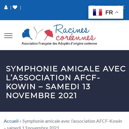
0 Article
0 €
|
|
FR
SYMPHONIE AMICALE AVEC
L’ASSOCIATION AFCF-
KOWIN – SAMEDI 13
NOVEMBRE 2021
Accueil
»
Symphonie amicale avec l’association AFCF-Kowin
– samedi 13 novembre 2021