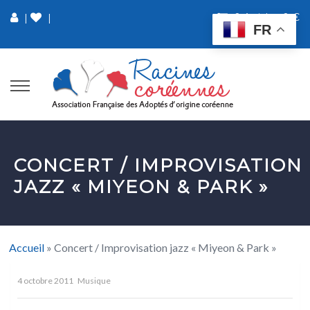
0 Article
0 €
|
|
FR
CONCERT / IMPROVISATION
JAZZ « MIYEON & PARK »
Accueil
»
Concert / Improvisation jazz « Miyeon & Park »
4 octobre 2011
Musique