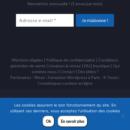
Newsletter mensuelle ! (1 envoi par mois)
Mentions légales
|
Politique de confidentialité
|
Conditions
générales de vente
|
Livraison & retour
|
FAQ boutique
|
Qui
sommes nous
|
Contact
|
Des idées ?
Partenaires : Woyo :
Formation Wordpress à Paris
- K-Youty :
Cosmétiques coréens
en ligne
Copyright Tous droits réservés © Racines Coréennes 1995 - 2026 -
Association à but non lucratif loi 1901
Les cookies assurent le bon fonctionnement du site. En
utilisant ces derniers, vous acceptez l'utilisation des cookies
Ok
En savoir plus