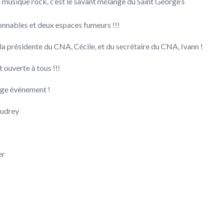
musique rock, c’est le savant mélange du Saint George’s
onnables et deux espaces fumeurs !!!
e la présidente du CNA, Cécile, et du secrétaire du CNA, Ivann !
 ouverte à tous !!!
page évènement !
 Audrey
er