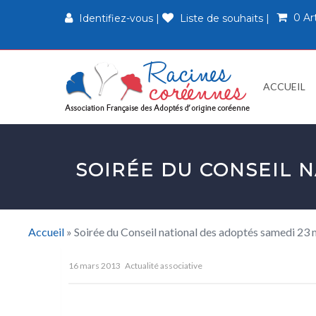
0 Ar
Identifiez-vous
|
Liste de souhaits
|
ACCUEIL
SOIRÉE DU CONSEIL N
Accueil
»
Soirée du Conseil national des adoptés samedi 23
16 mars 2013
Actualité associative